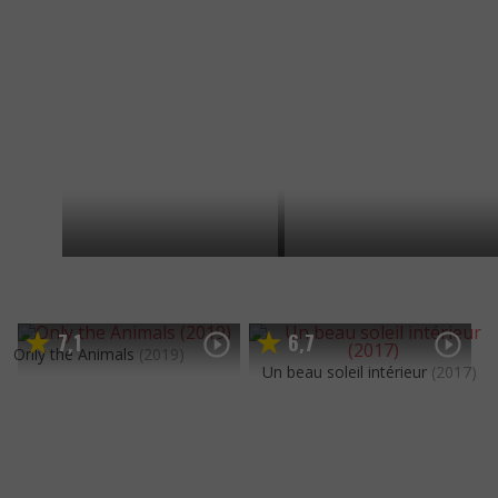
7
1
6
7
,
,
Only the Animals
(2019)
Un beau soleil intérieur
(2017)