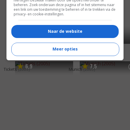
hiertegen bezwaar maken door uw opties hieronder te
beheren. Zoek onderaan deze pagina of in het sitemenu naar
een link om uw toestemming te beheren of in te trekken via de
privacy- en cookie-instellingen.
Naar de website
Meer opties
6
9
7
5
,
,
Tickets
(2005)
Munich
(2005)