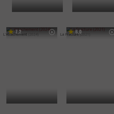
7
2
6
0
,
,
L'Attachement
(2024)
La Fracture
(2021)