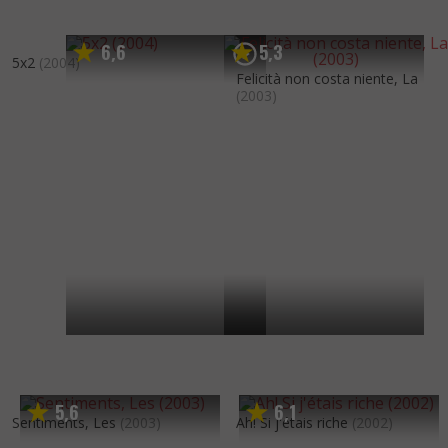
6
6
5
3
,
,
5x2
(2004)
Felicità non costa niente, La
(2003)
5
6
6
1
,
,
Sentiments, Les
(2003)
Ah! Si j'étais riche
(2002)