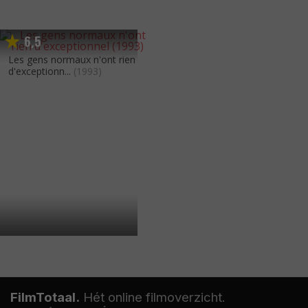
6
5
,
Les gens normaux n'ont rien
d'exceptionn...
(1993)
FilmTotaal.
Hét online filmoverzicht.