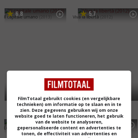
6
8
5
7
,
,
Il capitale umano
(2013)
Viva la libertà
(2012)
FilmTotaal gebruikt cookies (en vergelijkbare
technieken) om informatie op te slaan en in te
zien. Deze gegevens gebruiken wij om onze
website goed te laten functioneren, het gebruik
van de website te analyseren,
5
8
6
0
,
,
Les mains en l'air
(2010)
Baciami ancora
(2010)
gepersonaliseerde content en advertenties te
tonen, de effectiviteit van advertenties en