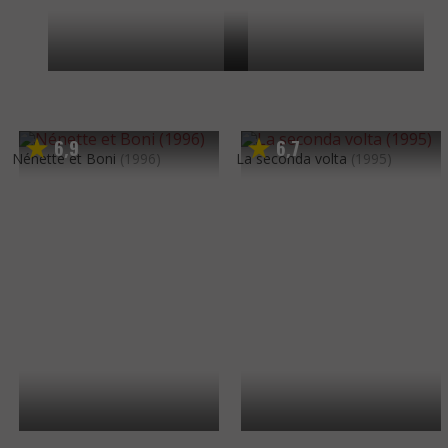
6
9
6
7
,
,
Nénette et Boni
(1996)
La seconda volta
(1995)