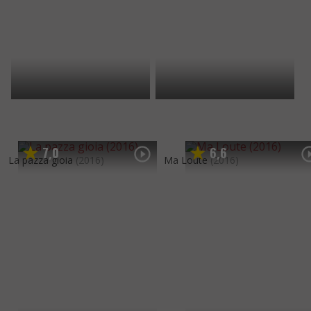
7
0
6
6
,
,
La pazza gioia
(2016)
Ma Loute
(2016)