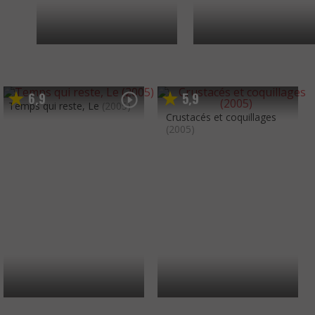
6
9
5
9
,
,
Temps qui reste, Le
(2005)
Crustacés et coquillages
(2005)