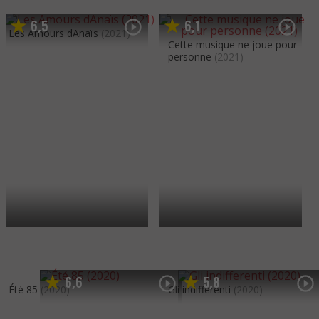
6
5
6
1
,
,
Les Amours dAnaïs
(2021)
Cette musique ne joue pour
personne
(2021)
6
6
5
8
,
,
Été 85
(2020)
Gli indifferenti
(2020)