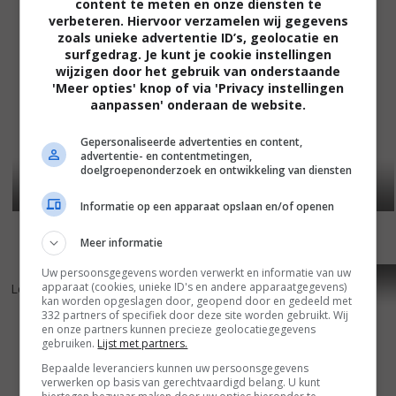
content te meten en onze diensten te
verbeteren. Hiervoor verzamelen wij gegevens
zoals unieke advertentie ID’s, geolocatie en
surfgedrag. Je kunt je cookie instellingen
wijzigen door het gebruik van onderstaande
'Meer opties' knop of via 'Privacy instellingen
aanpassen' onderaan de website.
Gepersonaliseerde advertenties en content,
advertentie- en contentmetingen,
doelgroepenonderzoek en ontwikkeling van diensten
Informatie op een apparaat opslaan en/of openen
Meer informatie
Uw persoonsgegevens worden verwerkt en informatie van uw
6
7
5
4
,
,
apparaat (cookies, unieke ID's en andere apparaatgegevens)
Les regrets
(2009)
Actrices
(2007)
kan worden opgeslagen door, geopend door en gedeeld met
332 partners of specifiek door deze site worden gebruikt. Wij
en onze partners kunnen precieze geolocatiegegevens
gebruiken.
Lijst met partners.
Bepaalde leveranciers kunnen uw persoonsgegevens
verwerken op basis van gerechtvaardigd belang. U kunt