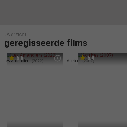
Overzicht
geregisseerde films
5
6
5
4
,
,
Les Amandiers
(2022)
Actrices
(2007)