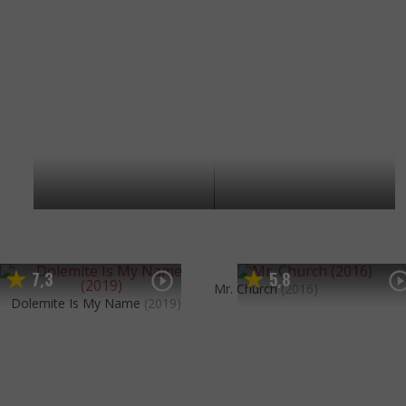
7
3
5
8
,
,
Mr. Church
(2016)
Dolemite Is My Name
(2019)