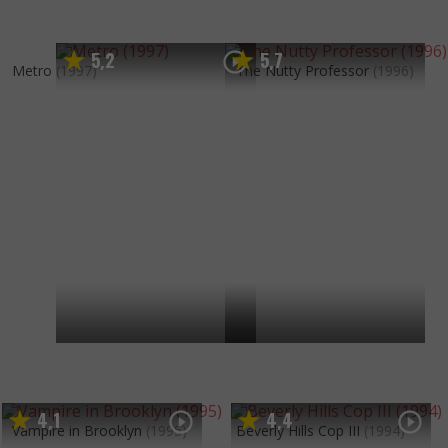
5
2
5
7
,
,
Metro
(1997)
The Nutty Professor
(1996)
4
1
4
4
,
,
Vampire in Brooklyn
(1995)
Beverly Hills Cop III
(1994)