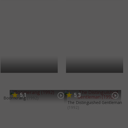
5
1
5
3
,
,
Boomerang
(1992)
The Distinguished Gentleman
(1992)