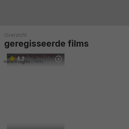
Overzicht
geregisseerde films
4
2
,
Harlem Nights
(1989)