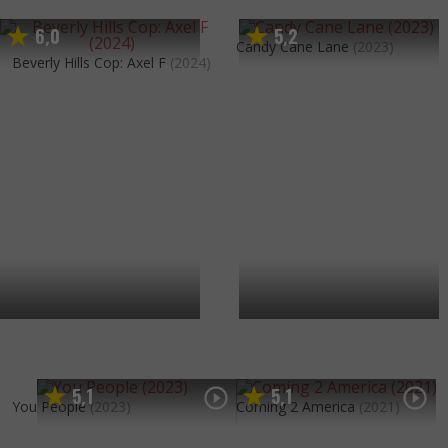
6
0
5
2
,
,
Candy Cane Lane
(2023)
Beverly Hills Cop: Axel F
(2024)
5
1
5
1
,
,
You People
(2023)
Coming 2 America
(2021)