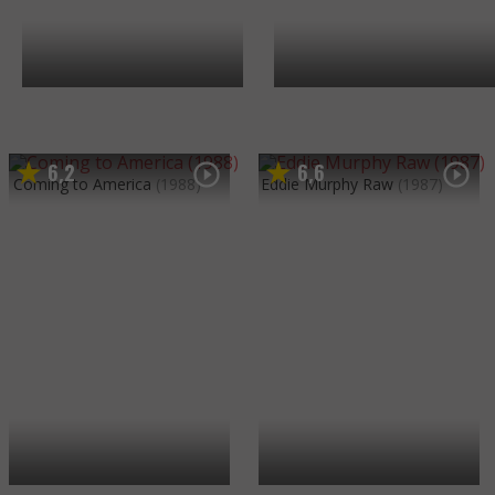
6
2
6
6
,
,
Coming to America
(1988)
Eddie Murphy Raw
(1987)