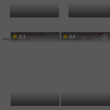
4
2
5
0
,
,
Holy Man
(1998)
Doctor Dolittle
(1998)