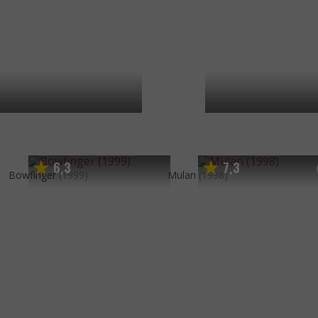
6
3
7
3
,
,
Bowfinger
(1999)
Mulan
(1998)