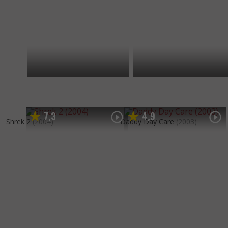
7
3
4
9
,
,
Shrek 2
(2004)
Daddy Day Care
(2003)