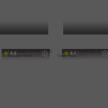
4
6
6
1
,
,
A Thousand Words
(2012)
Tower Heist
(2011)