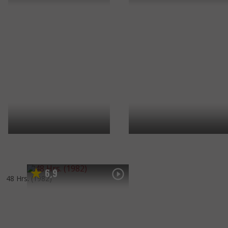
6
9
,
48 Hrs.
(1982)