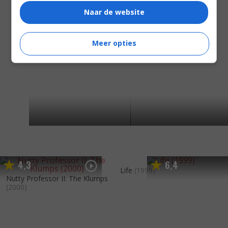
Naar de website
Meer opties
4
3
6
4
,
,
Life
(1999)
Nutty Professor II: The Klumps
(2000)