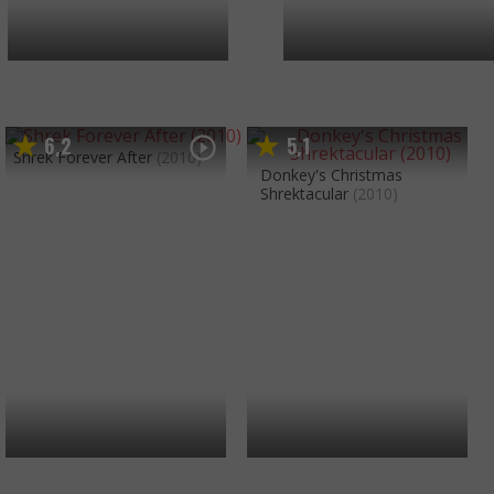
6
2
5
1
,
,
Shrek Forever After
(2010)
Donkey's Christmas
Shrektacular
(2010)