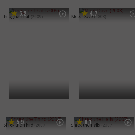
5
2
4
7
,
,
Imagine That
(2009)
Meet Dave
(2008)
5
9
6
1
,
,
Shrek the Third
(2007)
Shrek the Halls
(2007)