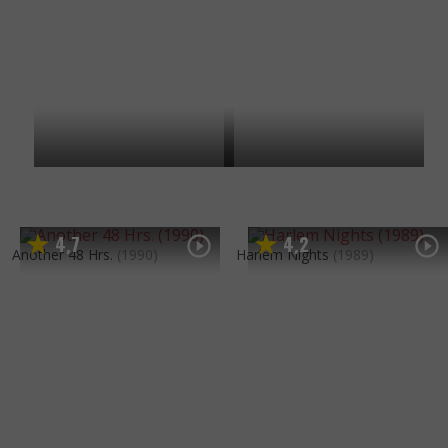
4
7
4
2
,
,
Another 48 Hrs.
(1990)
Harlem Nights
(1989)