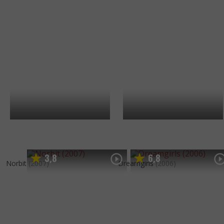
3
8
6
8
,
,
Norbit
(2007)
Dreamgirls
(2006)