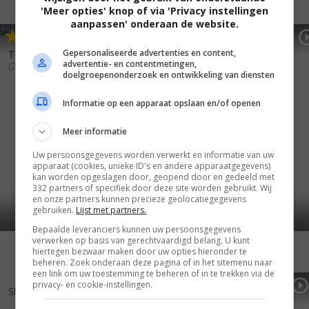
'Meer opties' knop of via 'Privacy instellingen
aanpassen' onderaan de website.
3
2
4
9
,
,
Showtime
(2002)
Gepersonaliseerde advertenties en content,
The Adventures of Pluto Nash
advertentie- en contentmetingen,
(2002)
doelgroepenonderzoek en ontwikkeling van diensten
Informatie op een apparaat opslaan en/of openen
Meer informatie
Uw persoonsgegevens worden verwerkt en informatie van uw
apparaat (cookies, unieke ID's en andere apparaatgegevens)
kan worden opgeslagen door, geopend door en gedeeld met
332 partners of specifiek door deze site worden gebruikt. Wij
en onze partners kunnen precieze geolocatiegegevens
gebruiken.
Lijst met partners.
Bepaalde leveranciers kunnen uw persoonsgegevens
verwerken op basis van gerechtvaardigd belang. U kunt
hiertegen bezwaar maken door uw opties hieronder te
beheren. Zoek onderaan deze pagina of in het sitemenu naar
een link om uw toestemming te beheren of in te trekken via de
7
9
4
8
,
,
privacy- en cookie-instellingen.
Shrek
(2001)
Dr. Dolittle 2
(2001)