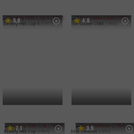
5
8
4
8
,
,
Beverly Hills Cop II
(1987)
The Golden Child
(1986)
7
1
3
9
,
,
Beverly Hills Cop
(1984)
Best Defense
(1984)