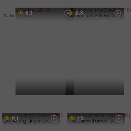
6
1
6
3
,
,
Parked
(2010)
Get Him to the Greek
(2010)
6
1
7
5
,
,
Law Abiding Citizen
(2009)
The Damned United
(2009)