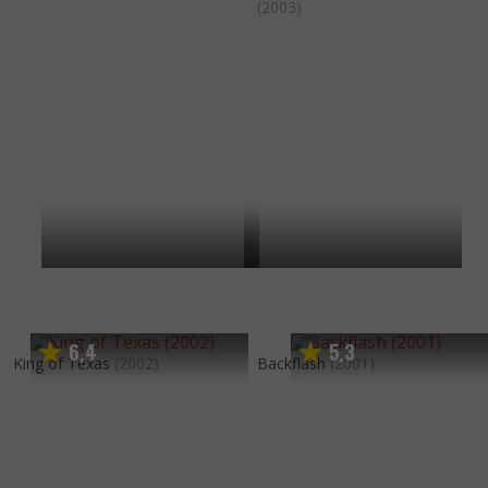
(2003)
6
4
5
3
,
,
King of Texas
(2002)
Backflash
(2001)