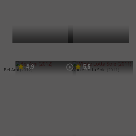
4
9
5
5
,
,
Bel Ami
(2012)
Whole Lotta Sole
(2011)