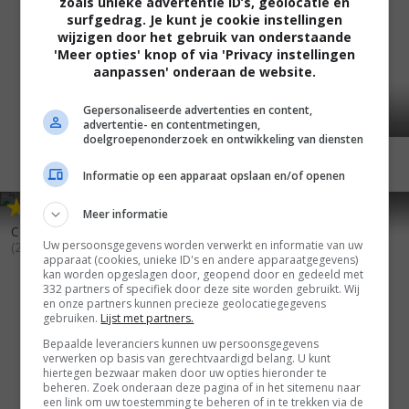
zoals unieke advertentie ID’s, geolocatie en
surfgedrag. Je kunt je cookie instellingen
wijzigen door het gebruik van onderstaande
'Meer opties' knop of via 'Privacy instellingen
aanpassen' onderaan de website.
Gepersonaliseerde advertenties en content,
advertentie- en contentmetingen,
doelgroepenonderzoek en ontwikkeling van diensten
Informatie op een apparaat opslaan en/of openen
6
0
6
0
,
,
Meer informatie
Five Fingers
(2006)
Covert One: The Hades Factor
Uw persoonsgegevens worden verwerkt en informatie van uw
(2006)
apparaat (cookies, unieke ID's en andere apparaatgegevens)
kan worden opgeslagen door, geopend door en gedeeld met
332 partners of specifiek door deze site worden gebruikt. Wij
en onze partners kunnen precieze geolocatiegegevens
gebruiken.
Lijst met partners.
Bepaalde leveranciers kunnen uw persoonsgegevens
verwerken op basis van gerechtvaardigd belang. U kunt
hiertegen bezwaar maken door uw opties hieronder te
beheren. Zoek onderaan deze pagina of in het sitemenu naar
een link om uw toestemming te beheren of in te trekken via de