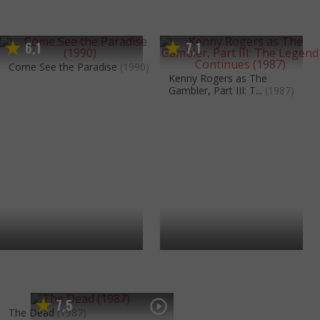
6
1
7
1
,
,
Come See the Paradise
(1990)
Kenny Rogers as The
Gambler, Part III: T...
(1987)
7
5
,
The Dead
(1987)