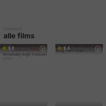
Overzicht
alle films
6
8
6
4
,
,
Bring Them Down
(2024)
Remarkably Bright Creatures
(2026)