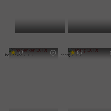
6
7
5
7
,
,
The Banker
(2019)
Seberg
(2019)