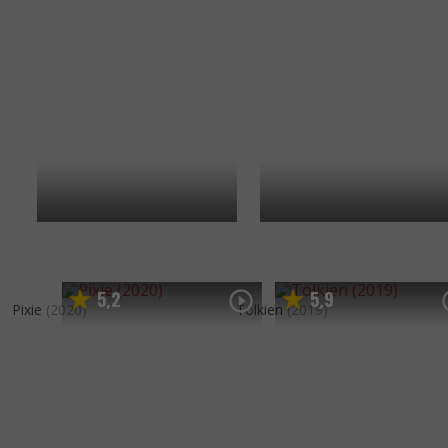
5
2
5
9
,
,
Pixie
(2020)
Tolkien
(2019)