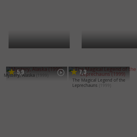
5
9
7
3
,
,
Mystery, Alaska
(1999)
The Magical Legend of the
Leprechauns
(1999)