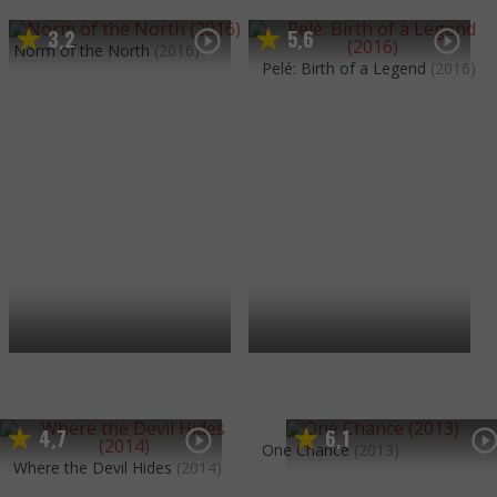
3
2
5
6
,
,
Norm of the North
(2016)
Pelé: Birth of a Legend
(2016)
4
7
6
1
,
,
One Chance
(2013)
Where the Devil Hides
(2014)