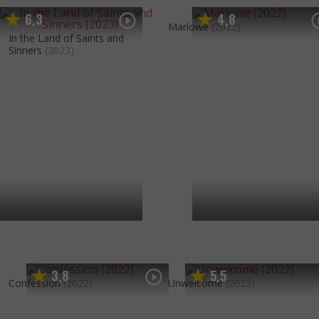
6
3
4
8
,
,
Marlowe
(2022)
In the Land of Saints and
Sinners
(2023)
3
8
5
5
,
,
Confession
(2022)
Unwelcome
(2022)