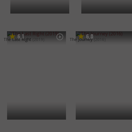
6
1
6
0
,
,
The Last Right
(2019)
The Journey
(2016)