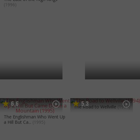
(1996)
6
6
5
3
,
,
The Road to Wellville
(1994)
The Englishman Who Went Up
a Hill But Ca...
(1995)