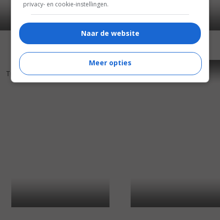
privacy- en cookie-instellingen.
Naar de website
Meer opties
5
0
4
6
,
,
Turning Green
(2005)
Blueberry
(2004)