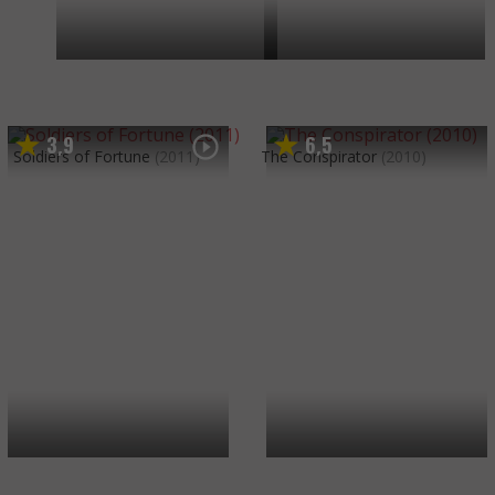
3
9
6
5
,
,
Soldiers of Fortune
(2011)
The Conspirator
(2010)