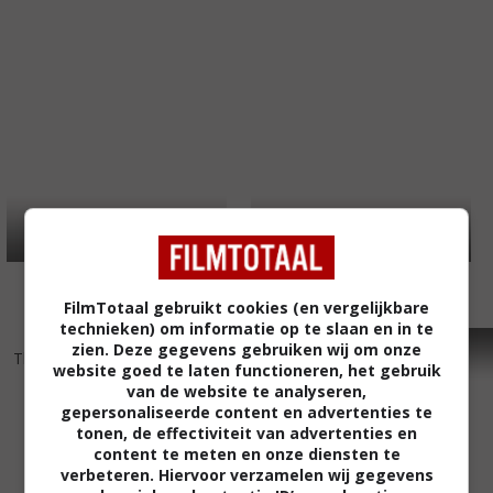
FilmTotaal gebruikt cookies (en vergelijkbare
technieken) om informatie op te slaan en in te
6
0
5
3
,
,
zien. Deze gegevens gebruiken wij om onze
The Race
(2009)
Clean Break
(2008)
website goed te laten functioneren, het gebruik
van de website te analyseren,
gepersonaliseerde content en advertenties te
tonen, de effectiviteit van advertenties en
content te meten en onze diensten te
verbeteren. Hiervoor verzamelen wij gegevens