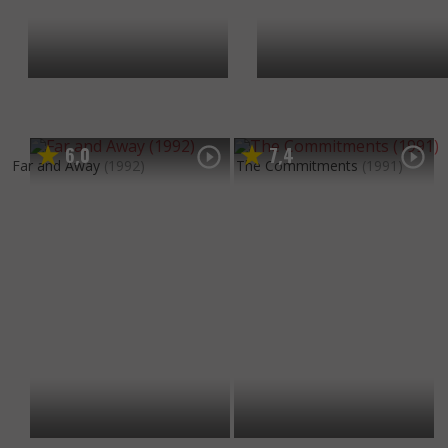
6
0
7
4
,
,
Far and Away
(1992)
The Commitments
(1991)