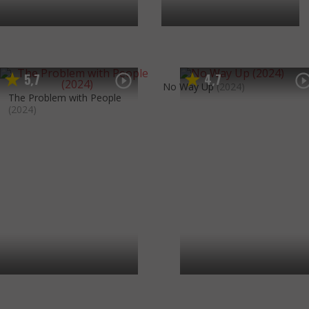
5
7
4
7
,
,
No Way Up
(2024)
The Problem with People
(2024)