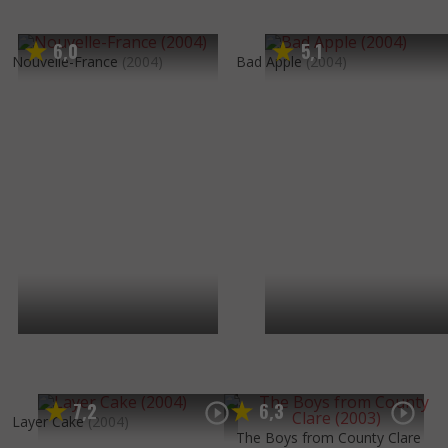
6
0
5
1
,
,
Nouvelle-France
(2004)
Bad Apple
(2004)
7
2
6
3
,
,
Layer Cake
(2004)
The Boys from County Clare