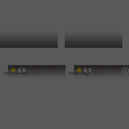
6
9
6
2
,
,
Into the West
(1992)
Under Siege
(1992)