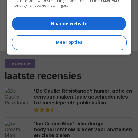
een link om uw toestemming te beheren of in te trekken via de
'Ice Cream Man': bloederige
privacy- en cookie-instellingen.
bodyhorrorshow is voer voor
anatomen en zieke zielen
Naar de website
MEEST GELEZEN
Meer opties
recensie
laatste recensies
'De Gaulle: Résistance': humor, actie en
eenvoud maken taaie geschiedenisles
tot meeslepende publieksfilm
'Ice Cream Man': bloederige
bodyhorrorshow is voer voor anatomen
en zieke zielen