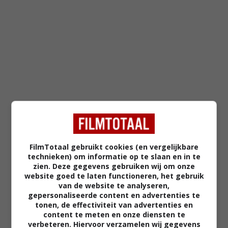
FilmTotaal gebruikt cookies (en vergelijkbare
technieken) om informatie op te slaan en in te
zien. Deze gegevens gebruiken wij om onze
RECENSIE
website goed te laten functioneren, het gebruik
van de website te analyseren,
MEEST GELEZEN
gepersonaliseerde content en advertenties te
tonen, de effectiviteit van advertenties en
content te meten en onze diensten te
'Spider-Man: Brand New Day': de
verbeteren. Hiervoor verzamelen wij gegevens
problemen van Spidey zijn weer