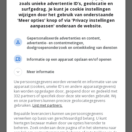
zoals unieke advertentie ID’s, geolocatie en
herkenbare dingen die we allemaal
surfgedrag. Je kunt je cookie instellingen
voelen
wijzigen door het gebruik van onderstaande
'Meer opties' knop of via 'Privacy instellingen
aanpassen' onderaan de website.
'De Gaulle: Résistance': humor,
actie en eenvoud maken taaie
Gepersonaliseerde advertenties en content,
geschiedenisles tot meeslepende
advertentie- en contentmetingen,
publieksfilm
doelgroepenonderzoek en ontwikkeling van diensten
Informatie op een apparaat opslaan en/of openen
'Motor City': te raar voor de
Meer informatie
commerciële bios, maar te veel
gelikte actie voor de filmhuizen.
Uw persoonsgegevens worden verwerkt en informatie van uw
apparaat (cookies, unieke ID's en andere apparaatgegevens)
kan worden opgeslagen door, geopend door en gedeeld met
332 partners of specifiek door deze site worden gebruikt. Wij
'The Christophers': Michaela Coel
en onze partners kunnen precieze geolocatiegegevens
en Ian McKellen zijn als de
gebruiken.
Lijst met partners.
gemankeerde protagonisten perfect
Bepaalde leveranciers kunnen uw persoonsgegevens
op elkaar ingespeeld
verwerken op basis van gerechtvaardigd belang. U kunt
hiertegen bezwaar maken door uw opties hieronder te
beheren. Zoek onderaan deze pagina of in het sitemenu naar