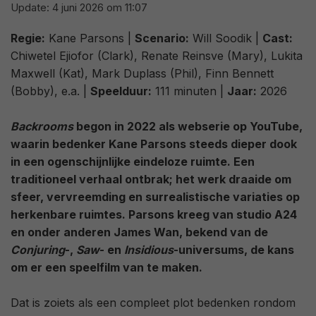
Update:
4 juni 2026 om 11:07
Regie:
Kane Parsons |
Scenario:
Will Soodik |
Cast:
Chiwetel Ejiofor (Clark), Renate Reinsve (Mary), Lukita
Maxwell (Kat), Mark Duplass (Phil), Finn Bennett
(Bobby), e.a. |
Speelduur:
111 minuten |
Jaar:
2026
Backrooms
begon in 2022 als webserie op YouTube,
waarin bedenker Kane Parsons steeds dieper dook
in een ogenschijnlijke eindeloze ruimte. Een
traditioneel verhaal ontbrak; het werk draaide om
sfeer, vervreemding en surrealistische variaties op
herkenbare ruimtes. Parsons kreeg van studio A24
en onder anderen James Wan, bekend van de
Conjuring
-,
Saw
- en
Insidious
-universums, de kans
om er een speelfilm van te maken.
Dat is zoiets als een compleet plot bedenken rondom