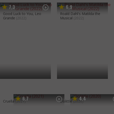
7
3
6
9
,
,
Good Luck to You, Leo
Roald Dahl's Matilda the
Grande
(2022)
Musical
(2022)
6
7
4
4
,
,
Cruella
(2021)
Dolittle
(2020)