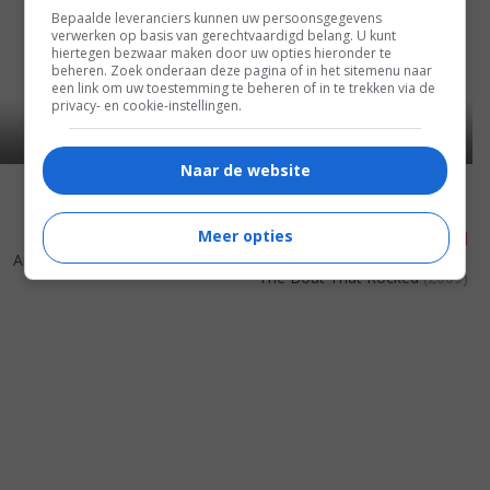
Bepaalde leveranciers kunnen uw persoonsgegevens
verwerken op basis van gerechtvaardigd belang. U kunt
hiertegen bezwaar maken door uw opties hieronder te
beheren. Zoek onderaan deze pagina of in het sitemenu naar
een link om uw toestemming te beheren of in te trekken via de
privacy- en cookie-instellingen.
Naar de website
Meer opties
7
6
6
6
,
,
An Education
(2009)
The Boat That Rocked
(2009)