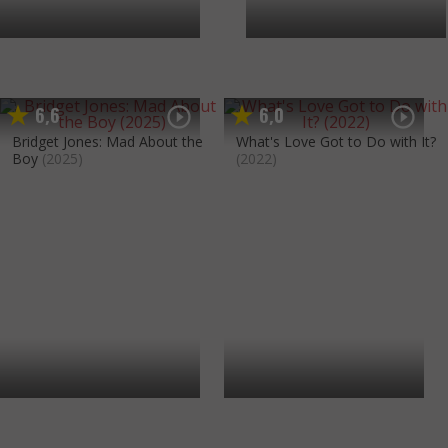
6
6
6
0
,
,
Bridget Jones: Mad About the
What's Love Got to Do with It?
Boy
(2025)
(2022)