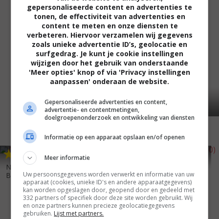
gepersonaliseerde content en advertenties te
tonen, de effectiviteit van advertenties en
content te meten en onze diensten te
verbeteren. Hiervoor verzamelen wij gegevens
zoals unieke advertentie ID’s, geolocatie en
surfgedrag. Je kunt je cookie instellingen
wijzigen door het gebruik van onderstaande
'Meer opties' knop of via 'Privacy instellingen
aanpassen' onderaan de website.
Gepersonaliseerde advertenties en content,
advertentie- en contentmetingen,
doelgroepenonderzoek en ontwikkeling van diensten
Informatie op een apparaat opslaan en/of openen
5
9
4
8
,
,
Meer informatie
The Song of Lunch
(2010)
Nanny McPhee and the Big
Uw persoonsgegevens worden verwerkt en informatie van uw
Bang
(2010)
apparaat (cookies, unieke ID's en andere apparaatgegevens)
kan worden opgeslagen door, geopend door en gedeeld met
332 partners of specifiek door deze site worden gebruikt. Wij
en onze partners kunnen precieze geolocatiegegevens
gebruiken.
Lijst met partners.