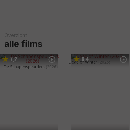
Overzicht
alle films
7
2
6
4
,
,
Dead of Winter
(2025)
De Schapenspeurders
(2026)