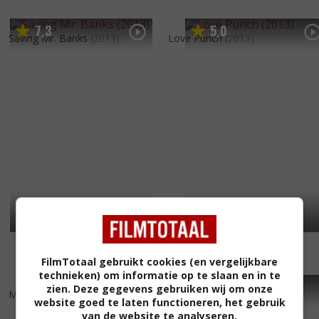
7
3
5
0
,
,
Saving Mr. Banks
(2013)
Love Punch
(2013)
FilmTotaal gebruikt cookies (en vergelijkbare
technieken) om informatie op te slaan en in te
6
3
6
9
,
,
zien. Deze gegevens gebruiken wij om onze
Men in Black 3
(2012)
Brave
(2012)
website goed te laten functioneren, het gebruik
van de website te analyseren,