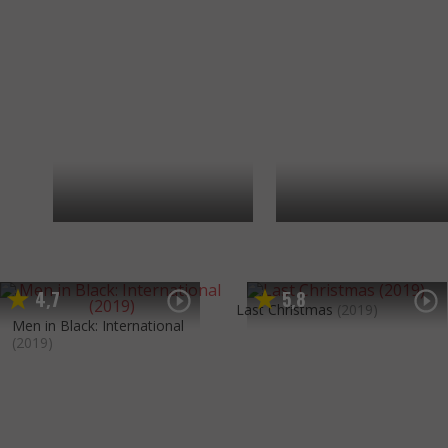
4
7
5
8
,
,
Last Christmas
(2019)
Men in Black: International
(2019)