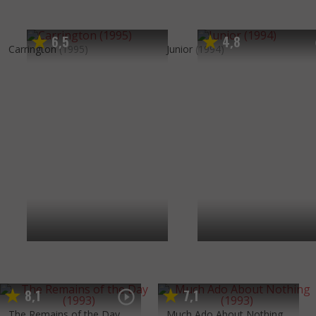
6
5
4
8
,
,
Carrington
(1995)
Junior
(1994)
8
1
7
1
,
,
The Remains of the Day
Much Ado About Nothing