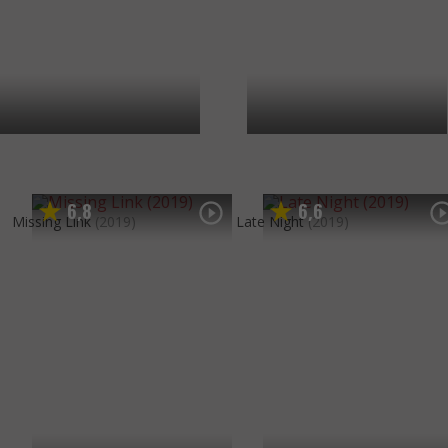
6
8
6
6
,
,
Missing Link
(2019)
Late Night
(2019)