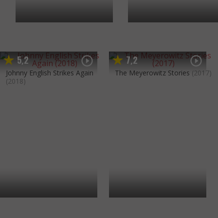
5
2
7
2
,
,
Johnny English Strikes Again
The Meyerowitz Stories
(2017)
(2018)