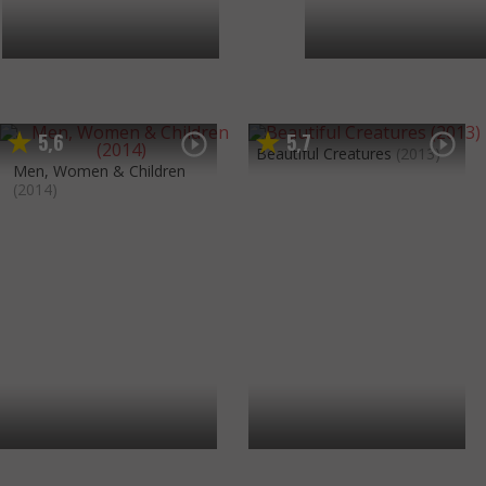
5
6
5
7
,
,
Beautiful Creatures
(2013)
Men, Women & Children
(2014)