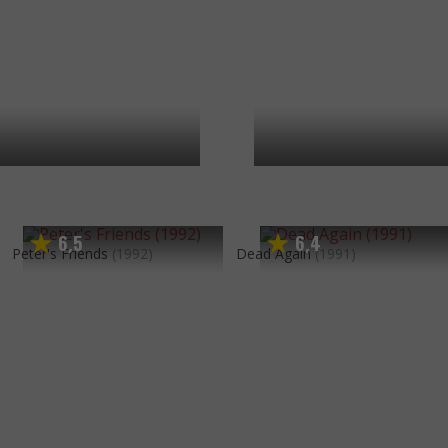
6
5
6
4
,
,
Peter's Friends
(1992)
Dead Again
(1991)