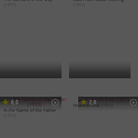
(1993)
(1993)
8
0
7
8
,
,
Howards End
(1992)
In the Name of the Father
(1993)