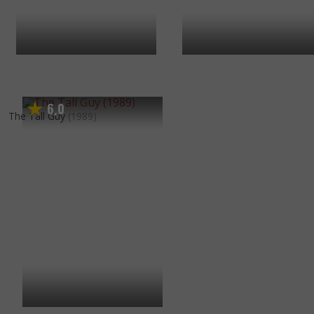
6
0
,
The Tall Guy
(1989)