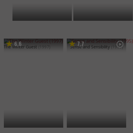
6
6
7
7
,
,
The Winter Guest
(1997)
Sense and Sensibility
(1995)