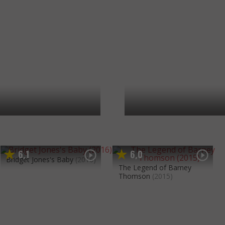
6
1
6
0
,
,
Bridget Jones's Baby
(2016)
The Legend of Barney
Thomson
(2015)