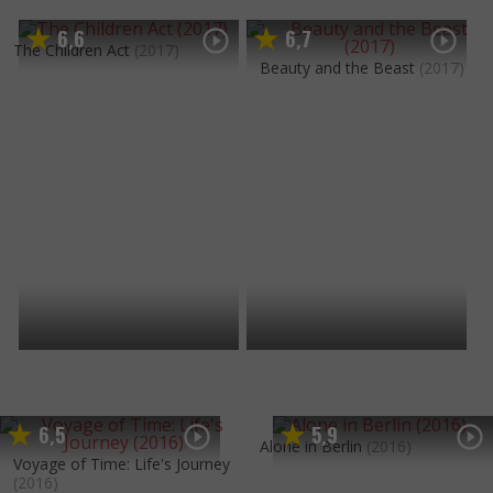
6
6
6
7
,
,
The Children Act
(2017)
Beauty and the Beast
(2017)
6
5
5
9
,
,
Alone in Berlin
(2016)
Voyage of Time: Life's Journey
(2016)