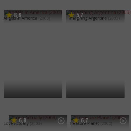
8
6
5
7
,
,
Angels in America
(2003)
Imagining Argentina
(2003)
6
8
6
7
,
,
Love Actually
(2003)
Treasure Planet
(2002)