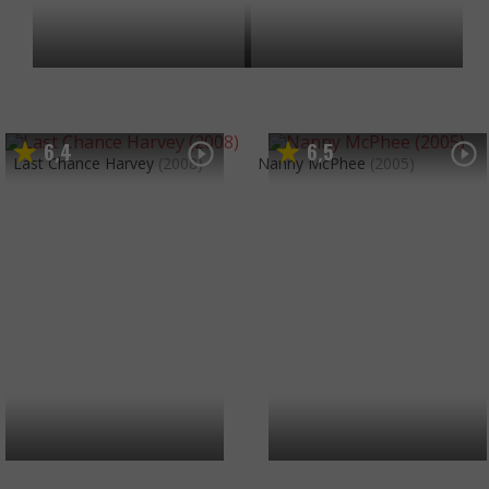
6
4
6
5
,
,
Last Chance Harvey
(2008)
Nanny McPhee
(2005)