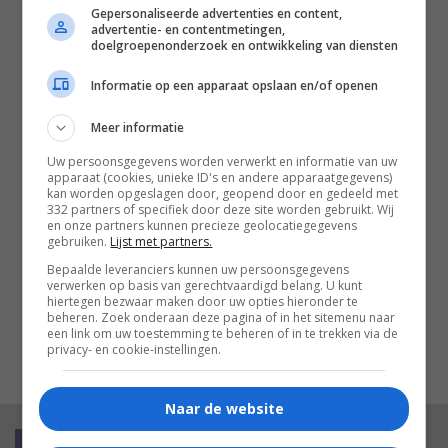
actie en eenvoud maken taaie
Gepersonaliseerde advertenties en content,
geschiedenisles tot meeslepende
advertentie- en contentmetingen,
publieksfilm
doelgroepenonderzoek en ontwikkeling van diensten
Informatie op een apparaat opslaan en/of openen
'The Christophers': Michaela Coel
en Ian McKellen zijn als de
Meer informatie
gemankeerde protagonisten perfect
Uw persoonsgegevens worden verwerkt en informatie van uw
op elkaar ingespeeld
apparaat (cookies, unieke ID's en andere apparaatgegevens)
kan worden opgeslagen door, geopend door en gedeeld met
332 partners of specifiek door deze site worden gebruikt. Wij
en onze partners kunnen precieze geolocatiegegevens
'Wild Foxes': een rauw, gevoelig
gebruiken.
Lijst met partners.
drama over hoe de geest een
tragische gebeurtenis anders
Bepaalde leveranciers kunnen uw persoonsgegevens
verwerken op basis van gerechtvaardigd belang. U kunt
verwerkt dan het lichaam
hiertegen bezwaar maken door uw opties hieronder te
beheren. Zoek onderaan deze pagina of in het sitemenu naar
een link om uw toestemming te beheren of in te trekken via de
privacy- en cookie-instellingen.
MEEST GELEZEN
Naar de website
recensie