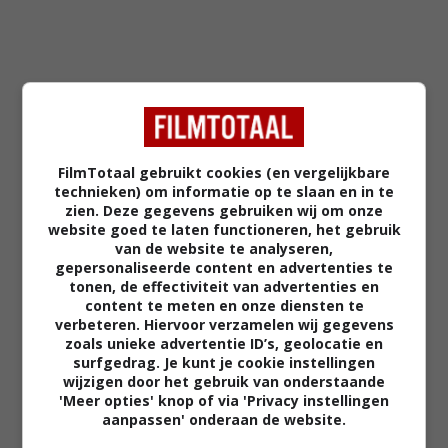
RECENSIE
MEEST GELEZEN
FilmTotaal gebruikt cookies (en vergelijkbare
technieken) om informatie op te slaan en in te
'Spider-Man: Brand New Day': de
zien. Deze gegevens gebruiken wij om onze
problemen van Spidey zijn weer
website goed te laten functioneren, het gebruik
herkenbare dingen die we allemaal
van de website te analyseren,
voelen
gepersonaliseerde content en advertenties te
tonen, de effectiviteit van advertenties en
content te meten en onze diensten te
'Motor City': te raar voor de
verbeteren. Hiervoor verzamelen wij gegevens
commerciële bios, maar te veel
zoals unieke advertentie ID’s, geolocatie en
gelikte actie voor de filmhuizen.
surfgedrag. Je kunt je cookie instellingen
wijzigen door het gebruik van onderstaande
'Meer opties' knop of via 'Privacy instellingen
aanpassen' onderaan de website.
'De Gaulle: Résistance': humor,