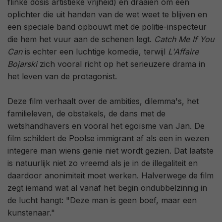
flinke dosis artistieke vrijheid) en draaien om een
oplichter die uit handen van de wet weet te blijven en
een speciale band opbouwt met de politie-inspecteur
die hem het vuur aan de schenen legt.
Catch Me If You
Can
is echter een luchtige komedie, terwijl
L'Affaire
Bojarski
zich vooral richt op het serieuzere drama in
het leven van de protagonist.
Deze film verhaalt over de ambities, dilemma's, het
familieleven, de obstakels, de dans met de
wetshandhavers en vooral het egoïsme van Jan. De
film schildert de Poolse immigrant af als een in wezen
integere man wiens genie niet wordt gezien. Dat laatste
is natuurlijk niet zo vreemd als je in de illegaliteit en
daardoor anonimiteit moet werken. Halverwege de film
zegt iemand wat al vanaf het begin ondubbelzinnig in
de lucht hangt: "Deze man is geen boef, maar een
kunstenaar."