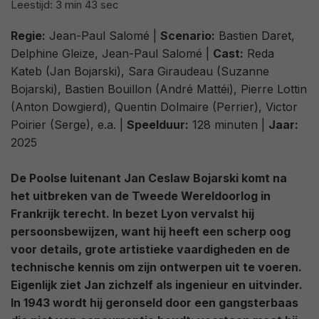
Leestijd: 3 min 43 sec
Regie:
Jean-Paul Salomé |
Scenario:
Bastien Daret,
Delphine Gleize, Jean-Paul Salomé |
Cast:
Reda
Kateb (Jan Bojarski), Sara Giraudeau (Suzanne
Bojarski), Bastien Bouillon (André Mattéi), Pierre Lottin
(Anton Dowgierd), Quentin Dolmaire (Perrier), Victor
Poirier (Serge), e.a. |
Speelduur:
128 minuten |
Jaar:
2025
De Poolse luitenant Jan Ceslaw Bojarski komt na
het uitbreken van de Tweede Wereldoorlog in
Frankrijk terecht. In bezet Lyon vervalst hij
persoonsbewijzen, want hij heeft een scherp oog
voor details, grote artistieke vaardigheden en de
technische kennis om zijn ontwerpen uit te voeren.
Eigenlijk ziet Jan zichzelf als ingenieur en uitvinder.
In 1943 wordt hij geronseld door een gangsterbaas