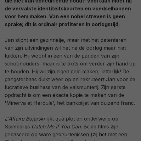
die niet van concurrentie houdt: voortaan moet hij
de vervalste identiteitskaarten en voedselbonnen
voor hem maken. Van een nobel streven is geen
sprake; dit is ordinair profiteren in oorlogstijd.
Jan sticht een gezinnetje, maar met het patenteren
van zijn uitvindingen wil het na de oorlog maar niet
lukken. Hij woont in een van de panden van zijn
schoonouders, maar is te trots om verder zijn hand op
te houden. Hij wil zijn eigen geld maken, letterlijk! De
gangsterbaas duikt weer op en rekruteert Jan voor de
lucratieve business van de valsmunterij. Zijn eerste
opdracht is om een exacte kopie te maken van de
'Minerva et Hercule', het bankbiljet van duizend franc.
L'Affaire Bojarski
lijkt qua plot en onderwerp op
Spielbergs
Catch Me If You Can
. Beide films zijn
gebaseerd op ware gebeurtenissen (zij het met een