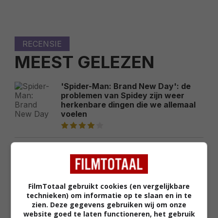
RECENSIE
MEEST GELEZEN
'Spider-Man: Brand New Day': de
problemen van Spidey zijn weer
herkenbare dingen die we allemaal
voelen
'Motor City': te raar voor de
commerciële bios, maar te veel
gelikte actie voor de filmhuizen.
FilmTotaal gebruikt cookies (en vergelijkbare
technieken) om informatie op te slaan en in te
'The Christophers': Michaela Coel
zien. Deze gegevens gebruiken wij om onze
en Ian McKellen zijn als de
website goed te laten functioneren, het gebruik
gemankeerde protagonisten perfect