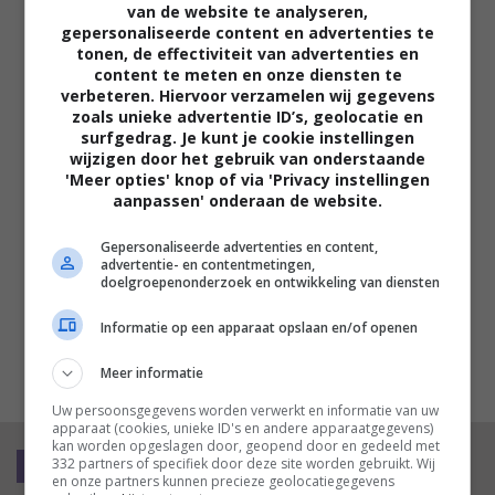
van de website te analyseren,
op elkaar ingespeeld
gepersonaliseerde content en advertenties te
tonen, de effectiviteit van advertenties en
content te meten en onze diensten te
'De Gaulle: Résistance': humor,
verbeteren. Hiervoor verzamelen wij gegevens
actie en eenvoud maken taaie
zoals unieke advertentie ID’s, geolocatie en
geschiedenisles tot meeslepende
surfgedrag. Je kunt je cookie instellingen
publieksfilm
wijzigen door het gebruik van onderstaande
'Meer opties' knop of via 'Privacy instellingen
aanpassen' onderaan de website.
'Wild Foxes': een rauw, gevoelig
Gepersonaliseerde advertenties en content,
drama over hoe de geest een
advertentie- en contentmetingen,
tragische gebeurtenis anders
doelgroepenonderzoek en ontwikkeling van diensten
verwerkt dan het lichaam
Informatie op een apparaat opslaan en/of openen
Meer informatie
MEEST GELEZEN
Uw persoonsgegevens worden verwerkt en informatie van uw
apparaat (cookies, unieke ID's en andere apparaatgegevens)
kan worden opgeslagen door, geopend door en gedeeld met
332 partners of specifiek door deze site worden gebruikt. Wij
recensie
en onze partners kunnen precieze geolocatiegegevens