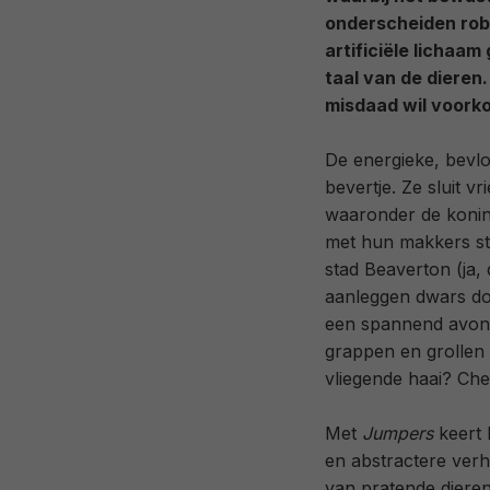
onderscheiden rob
artificiële lichaa
taal van de dieren.
misdaad wil voorko
De energieke, bevlo
bevertje. Ze sluit 
waaronder de konin
met hun makkers st
stad Beaverton (ja, 
aanleggen dwars doo
een spannend avon
grappen en grollen o
vliegende haai? Che
Met
Jumpers
keert 
en abstractere verh
van pratende dieren