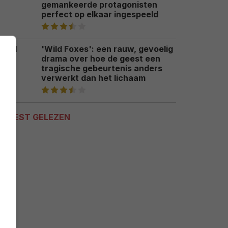
gemankeerde protagonisten
perfect op elkaar ingespeeld
'Wild Foxes': een rauw, gevoelig
drama over hoe de geest een
tragische gebeurtenis anders
verwerkt dan het lichaam
MEEST GELEZEN