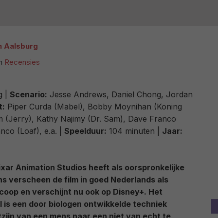
n Aalsburg
n
Recensies
g |
Scenario:
Jesse Andrews, Daniel Chong, Jordan
t:
Piper Curda (Mabel), Bobby Moynihan (Koning
(Jerry), Kathy Najimy (Dr. Sam), Dave Franco
nco (Loaf), e.a. |
Speelduur:
104 minuten |
Jaar:
xar Animation Studios heeft als oorspronkelijke
 ons verscheen de film in goed Nederlands als
scoop en verschijnt nu ook op Disney+. Het
el is een door biologen ontwikkelde techniek
zijn van een mens naar een niet van echt te