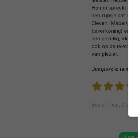
laatsten hebben in
Hamm spreekt de bu
een rupsje dat nooi
Cleven (Mabel), Kar
beverkoning) en Ni
een gezellig, kleins
ook op de televisie 
van plezier.
Jumpers
is te zien 
Beeld: Pixar, Disney
Wha