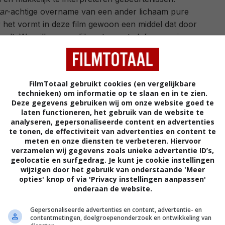
ar
-achtige overname van een ander lichaam pure
r het vormt in deze film gewoon een middel dat door
ordt. We willen namelijk weten wat al die grappige
 hebben en ze een rol geven in de redding van hun
emende ADHD-stuiterbal Mabel in beververmomming
e katalysator.
FilmTotaal gebruikt cookies (en vergelijkbare
technieken) om informatie op te slaan en in te zien.
elke rechtgeaarde Pixar-productie - een leerzame,
Deze gegevens gebruiken wij om onze website goed te
. Het is een verhaal over de bescherming van het
laten functioneren, het gebruik van de website te
analyseren, gepersonaliseerde content en advertenties
eet met de overtuigingen van de boomknuffelaars
te tonen, de effectiviteit van advertenties en content te
 steken. Het belangrijkste is dat dit gewoon een
meten en onze diensten te verbeteren. Hiervoor
 blijft. Hier en daar wordt een beestje opgegeten of
verzamelen wij gegevens zoals unieke advertentie ID’s,
geolocatie en surfgedrag. Je kunt je cookie instellingen
eiging (onder de zogenaamde 'pond rules'), maar zo
wijzigen door het gebruik van onderstaande 'Meer
n de natuur: circle of life en zo.
opties' knop of via 'Privacy instellingen aanpassen'
onderaan de website.
Jumpers
is lekker pluizig en schattig, laat dat maar
Gepersonaliseerde advertenties en content, advertentie- en
ereen is enorm aaibaar, zelfs de antagonisten. Die
contentmetingen, doelgroepenonderzoek en ontwikkeling van