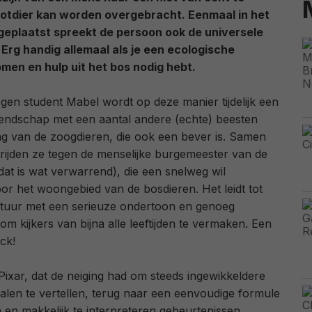
otdier kan worden overgebracht. Eenmaal in het
m geplaatst spreekt de persoon ook de universele
 Erg handig allemaal als je een ecologische
men en hulp uit het bos nodig hebt.
gen student Mabel wordt op deze manier tijdelijk een
vriendschap met een aantal andere (echte) beesten
g van de zoogdieren, die ook een bever is. Samen
rijden ze tegen de menselijke burgemeester van de
dat is wat verwarrend), die een snelweg wil
r het woongebied van de bosdieren. Het leidt tot
tuur met een serieuze ondertoon en genoeg
m kijkers van bijna alle leeftijden te vermaken. Een
ck!
Pixar, dat de neiging had om steeds ingewikkeldere
alen te vertellen, terug naar een eenvoudige formule
 en makkelijk te interpreteren gebeurtenissen.