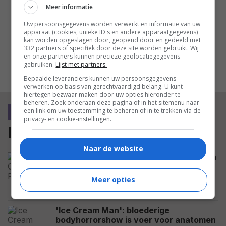
'Wild Foxes': een rauw, gevoelig
Meer informatie
drama over hoe de geest een
tragische gebeurtenis anders
Uw persoonsgegevens worden verwerkt en informatie van uw
apparaat (cookies, unieke ID's en andere apparaatgegevens)
verwerkt dan het lichaam
kan worden opgeslagen door, geopend door en gedeeld met
332 partners of specifiek door deze site worden gebruikt. Wij
en onze partners kunnen precieze geolocatiegegevens
gebruiken.
Lijst met partners.
MEEST GELEZEN
Bepaalde leveranciers kunnen uw persoonsgegevens
verwerken op basis van gerechtvaardigd belang. U kunt
hiertegen bezwaar maken door uw opties hieronder te
beheren. Zoek onderaan deze pagina of in het sitemenu naar
een link om uw toestemming te beheren of in te trekken via de
recensie
privacy- en cookie-instellingen.
laatste recensies
Naar de website
'De Gaulle: Résistance': humor, actie en
eenvoud maken taaie geschiedenisles
tot meeslepende publieksfilm
Meer opties
'Ice Cream Man': bloederige
bodyhorrorshow is voer voor anatomen