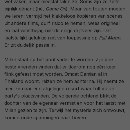
wel vaker, maar meestal falen ze. Soms zijn ze zelfs
pijnlijk gênant (hè,
Game On
). Maar van fouten moeten
we leren: vermijd het klakkeloos kopiëren van scènes
uit andere films, durf risico te nemen, wees origineel
en laat winstbejag niet de enige drijfveer zijn. Dat
laatste lijkt gelukkig niet van toepassing op
Full Moon
.
Er zit duidelijk passie in.
Milan staat op het punt vader te worden. Zijn drie
beste vrienden vinden dat er daarom nog één keer
flink gefeest moet worden. Omdat Damian al in
Thailand woont, reizen ze hem achterna. Hij neemt ze
mee ze naar een afgelegen resort waar full moon
party's plaatsvinden. De volgende ochtend blijkt de
dochter van de eigenaar vermist en voor het laatst met
Milan gezien te zijn. Terwijl het mysterie zich ontvouwt,
komen oude spanningen naar boven.