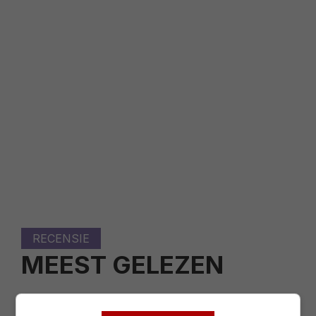
RECENSIE
MEEST GELEZEN
'Spider-Man: Brand New Day': de
problemen van Spidey zijn weer