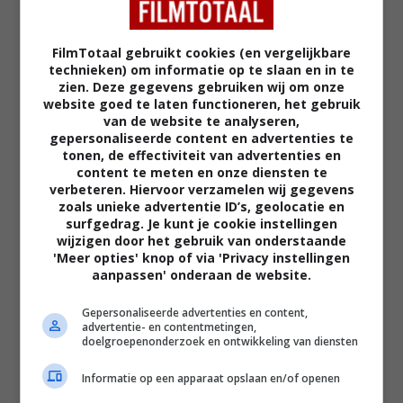
herkenbare dingen die we allemaal
voelen
FilmTotaal gebruikt cookies (en vergelijkbare
technieken) om informatie op te slaan en in te
zien. Deze gegevens gebruiken wij om onze
'Motor City': te raar voor de
website goed te laten functioneren, het gebruik
commerciële bios, maar te veel
van de website te analyseren,
gelikte actie voor de filmhuizen.
gepersonaliseerde content en advertenties te
tonen, de effectiviteit van advertenties en
content te meten en onze diensten te
'The Christophers': Michaela Coel
verbeteren. Hiervoor verzamelen wij gegevens
en Ian McKellen zijn als de
zoals unieke advertentie ID’s, geolocatie en
gemankeerde protagonisten perfect
surfgedrag. Je kunt je cookie instellingen
op elkaar ingespeeld
wijzigen door het gebruik van onderstaande
'Meer opties' knop of via 'Privacy instellingen
aanpassen' onderaan de website.
'De Gaulle: Résistance': humor,
Gepersonaliseerde advertenties en content,
actie en eenvoud maken taaie
advertentie- en contentmetingen,
geschiedenisles tot meeslepende
doelgroepenonderzoek en ontwikkeling van diensten
publieksfilm
Informatie op een apparaat opslaan en/of openen