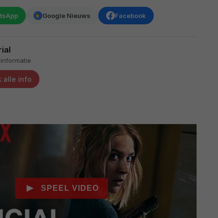
tsApp
Google Nieuws
Facebook
rial
informatie
 alle info