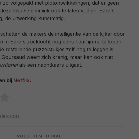
en zo volgepakt met plotontwikkelingen, dat er geen
 deze visuele gimmick ook te laten voélen. Sara's
g, de uitwerking kunstmatig.
schatten de makers de intelligentie van de kijker door
n in Sara's zoektocht nog eens haarfijn na te lopen.
de resterende puzzelstukjes zelf nog te leggen is
 Goursaud weert zich kranig, maar kan ook niet
rritorial
als een nachtkaars uitgaat.
en bij
Netflix
.
elevision
VOLG FILMTOTAAL