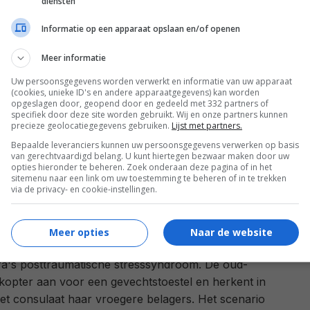
diensten
s een mogelijke dreiging ziet, maar nog geen idee
fase duurt alleen betrekkelijk kort, omdat de
Informatie op een apparaat opslaan en/of openen
en vooropgezet plan in het vervolg stuk voor stuk
allen.
Meer informatie
Uw persoonsgegevens worden verwerkt en informatie van uw apparaat
kel in Sara's zoektocht is een andere gast die in het
(cookies, unieke ID's en andere apparaatgegevens) kan worden
opgeslagen door, geopend door en gedeeld met 332 partners of
is. Zonder al te veel weg te geven over de precieze
specifiek door deze site worden gebruikt. Wij en onze partners kunnen
ge, is het jammer dat regisseur (en scenarist)
precieze geolocatiegegevens gebruiken.
Lijst met partners.
 niet in slaagt om gewicht aan de verrassende
Bepaalde leveranciers kunnen uw persoonsgegevens verwerken op basis
van gerechtvaardigd belang. U kunt hiertegen bezwaar maken door uw
e gast mee te geven. Na de rommelige eerste
opties hieronder te beheren. Zoek onderaan deze pagina of in het
het personage al snel een onpersoonlijke plusfactor
sitemenu naar een link om uw toestemming te beheren of in te trekken
via de privacy- en cookie-instellingen.
 hoofdpersoon, en blijft de gehoopte
 uit.
Meer opties
Naar de website
ge manier springt Zübert gemakzuchtig om met de
ra's posttraumatische stresssyndroom. De oud-
likopter aan voor een gevechtstoestel en herkent in
het consulaat haar vroegere belagers. Het scenario