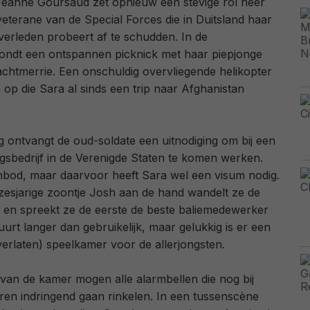
 Jeanne Goursaud zet opnieuw een stevige rol neer
veterane van de Special Forces die in Duitsland haar
verleden probeert af te schudden. In de
ndt een ontspannen picknick met haar piepjonge
nachtmerrie. Een onschuldig overvliegende helikopter
 op die Sara al sinds een trip naar Afghanistan
 ontvangt de oud-soldate een uitnodiging om bij een
ingsbedrijf in de Verenigde Staten te komen werken.
nbod, maar daarvoor heeft Sara wel een visum nodig.
zesjarige zoontje Josh aan de hand wandelt ze de
 en spreekt ze de eerste de beste baliemedewerker
urt langer dan gebruikelijk, maar gelukkig is er een
 verlaten) speelkamer voor de allerjongsten.
 van de kamer mogen alle alarmbellen die nog bij
ren indringend gaan rinkelen. In een tussenscène