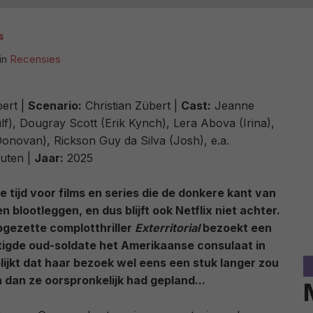
s
in
Recensies
bert |
Scenario:
Christian Zübert |
Cast:
Jeanne
), Dougray Scott (Erik Kynch), Lera Abova (Irina),
onovan), Rickson Guy da Silva (Josh), e.a.
uten |
Jaar:
2025
e tijd voor films en series die de donkere kant van
 blootleggen, en dus blijft ook Netflix niet achter.
opgezette complotthriller
Exterritorial
bezoekt een
tigde oud-soldate het Amerikaanse consulaat in
blijkt dat haar bezoek wel eens een stuk langer zou
dan ze oorspronkelijk had gepland...