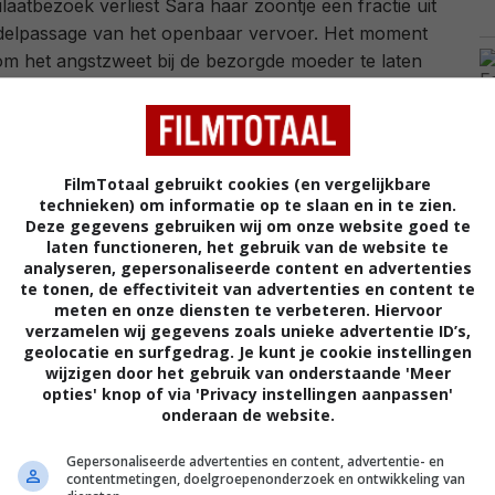
laatbezoek verliest Sara haar zoontje een fractie uit
delpassage van het openbaar vervoer. Het moment
om het angstzweet bij de bezorgde moeder te laten
 genoeg om de afdwalende Josh snel weer te
ter komen gaat mag dan opzichtig zijn,
Exterritorial
FilmTotaal gebruikt cookies (en vergelijkbare
rie door de 'veiligste plek op aarde' in te zetten als
technieken) om informatie op te slaan en in te zien.
Deze gegevens gebruiken wij om onze website goed te
jning. Het eerste halfuur van de thriller heeft wat
laten functioneren, het gebruik van de website te
g
(met Angelina Jolie), ook al duikt er na Josh'
analyseren, gepersonaliseerde content en advertenties
 op om Sara's kind te vervangen. De films hebben
te tonen, de effectiviteit van advertenties en content te
dat de psyches van de hoofdpersonages tegen hen
meten en onze diensten te verbeteren. Hiervoor
verzamelen wij gegevens zoals unieke advertentie ID’s,
un oprechte zorgen om het lot van hun kind worden
geolocatie en surfgedrag. Je kunt je cookie instellingen
eeën. Als Sara de bewakingsbeelden opvraagt, krijgt
wijzigen door het gebruik van onderstaande 'Meer
lleen is gearriveerd.
opties' knop of via 'Privacy instellingen aanpassen'
onderaan de website.
 van deze complotthriller is evenzeer een pluspunt als
Gepersonaliseerde advertenties en content, advertentie- en
rial
is spannend in de fase dat Sara elke aanwezige
contentmetingen, doelgroepenonderzoek en ontwikkeling van