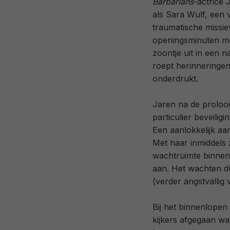
Barbarians
-actrice
als Sara Wulf, een 
traumatische missie
openingsminuten mo
zoontje uit in een 
roept herinneringen
onderdrukt.
Jaren na de proloog
particulier beveilig
Een aanlokkelijk aa
Met haar inmiddels 
wachtruimte binnen
aan. Het wachten du
(verder angstvallig
Bij het binnenlopen
kijkers afgegaan wa