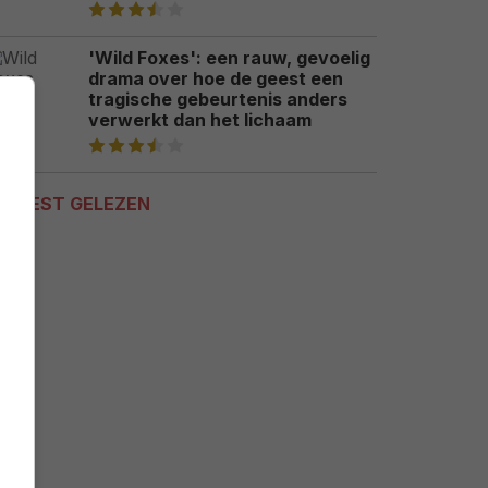
'Wild Foxes': een rauw, gevoelig
drama over hoe de geest een
tragische gebeurtenis anders
verwerkt dan het lichaam
MEEST GELEZEN