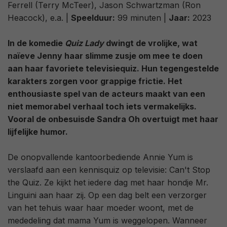
Ferrell (Terry McTeer), Jason Schwartzman (Ron
Heacock), e.a. |
Speelduur:
99 minuten |
Jaar:
2023
In de komedie
Quiz Lady
dwingt de vrolijke, wat
naïeve Jenny haar slimme zusje om mee te doen
aan haar favoriete televisiequiz. Hun tegengestelde
karakters zorgen voor grappige frictie. Het
enthousiaste spel van de acteurs maakt van een
niet memorabel verhaal toch iets vermakelijks.
Vooral de onbesuisde Sandra Oh overtuigt met haar
lijfelijke humor.
De onopvallende kantoorbediende Annie Yum is
verslaafd aan een kennisquiz op televisie: Can't Stop
the Quiz. Ze kijkt het iedere dag met haar hondje Mr.
Linguini aan haar zij. Op een dag belt een verzorger
van het tehuis waar haar moeder woont, met de
mededeling dat mama Yum is weggelopen. Wanneer