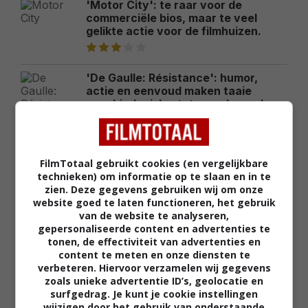
'Motor City': te raar voor de
commerciële bios, maar te veel
gelikte actie voor de filmhuizen.
'De Gaulle: Résistance': humor,
actie en eenvoud maken taaie
geschiedenisles tot meeslepende
publieksfilm
FilmTotaal gebruikt cookies (en vergelijkbare
'The Christophers': Michaela Coel
technieken) om informatie op te slaan en in te
en Ian McKellen zijn als de
zien. Deze gegevens gebruiken wij om onze
gemankeerde protagonisten perfect
website goed te laten functioneren, het gebruik
op elkaar ingespeeld
van de website te analyseren,
gepersonaliseerde content en advertenties te
tonen, de effectiviteit van advertenties en
'Wild Foxes': een rauw, gevoelig
content te meten en onze diensten te
drama over hoe de geest een
verbeteren. Hiervoor verzamelen wij gegevens
tragische gebeurtenis anders
zoals unieke advertentie ID’s, geolocatie en
verwerkt dan het lichaam
surfgedrag. Je kunt je cookie instellingen
wijzigen door het gebruik van onderstaande