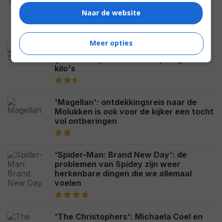
belandt?
Naar de website
Meer opties
'Saccharine': geneeskundestudent
gaat over lijken in haar strijd tegen de
kilo's
'Magellan': ontdekkingsreis naar de
Molukken is ook voor de kijker een tocht
vol ontberingen
'Spider-Man: Brand New Day': de
problemen van Spidey zijn weer
herkenbare dingen die we allemaal
voelen
'The Christophers': Michaela Coel en