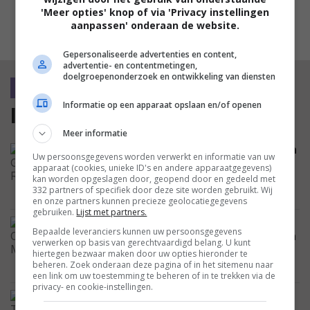
'Meer opties' knop of via 'Privacy instellingen
aanpassen' onderaan de website.
MEEST GELEZEN
Gepersonaliseerde advertenties en content,
advertentie- en contentmetingen,
doelgroepenonderzoek en ontwikkeling van diensten
recensie
Informatie op een apparaat opslaan en/of openen
laatste recensies
Meer informatie
'De Gaulle: Résistance': humor, actie en
Uw persoonsgegevens worden verwerkt en informatie van uw
eenvoud maken taaie geschiedenisles
apparaat (cookies, unieke ID's en andere apparaatgegevens)
tot meeslepende publieksfilm
kan worden opgeslagen door, geopend door en gedeeld met
332 partners of specifiek door deze site worden gebruikt. Wij
en onze partners kunnen precieze geolocatiegegevens
gebruiken.
Lijst met partners.
'Ice Cream Man': bloederige
Bepaalde leveranciers kunnen uw persoonsgegevens
bodyhorrorshow is voer voor anatomen
verwerken op basis van gerechtvaardigd belang. U kunt
en zieke zielen
hiertegen bezwaar maken door uw opties hieronder te
beheren. Zoek onderaan deze pagina of in het sitemenu naar
een link om uw toestemming te beheren of in te trekken via de
privacy- en cookie-instellingen.
'C'Était Mieux Demain': wat gebeurt er
als een jarenvijftigstel in onze tijd